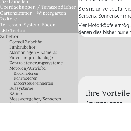
Fix-Lamellen
Überdachungen / Terassendächer
Sie sind universell für
Gartenzimmer - Wintergarten
Screens, Sonnenschirm
Rolltore
Terrassen-System-Böden
Vier Motorköpfe ermögl
LED Technik
denen dies bisher nur e
Zubehör
Corradi Zubehör
Funkzubehör
Alarmanlagen - Kameras
Videotürsprechanlage
Zentralsteuerungssysteme
Motoren/Antriebe
Blockmotoren
Rohrmotoren
Motorsteuereinheiten
Bussysteme
Ihre Vorteile
BAline
Messwertgeber/Sensoren
Anwendungen
Steuerungszubehör
Warema
Breites Produktsort
Zubehör für
Rollläden/Jalousien/Markisen
Schonend
Erhardt Zubehör
Soft-Abschaltungen
Caravita Schirmzubehör