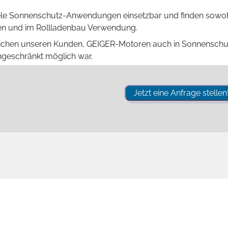
 viele Sonnenschutz-Anwendungen einsetzbar und finden sowoh
en und im Rollladenbau Verwendung.
ichen unseren Kunden, GEIGER-Motoren auch in Sonnenschut
ingeschränkt möglich war.
Jetzt eine Anfrage stellen!
iment für alle Anwendungen im textilen Sonnenschutz und Ro