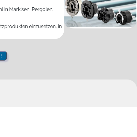
l in Markisen, Pergolen,
zprodukten einzusetzen, in
!
llladen: vom Standard bis zum Nischenprodukt