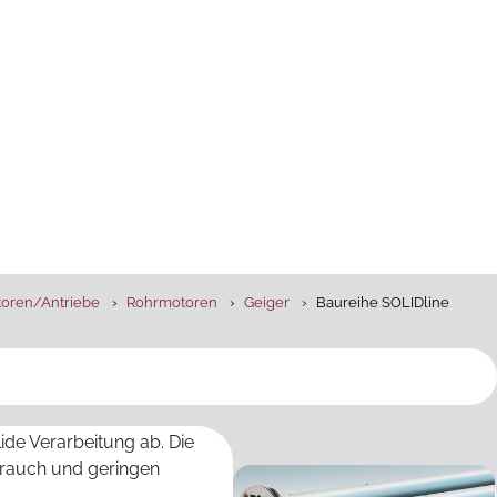
oren­/Antriebe
Rohrmotoren
Geiger
Baureihe SOLIDline
ide Verarbeitung ab. Die
brauch und geringen