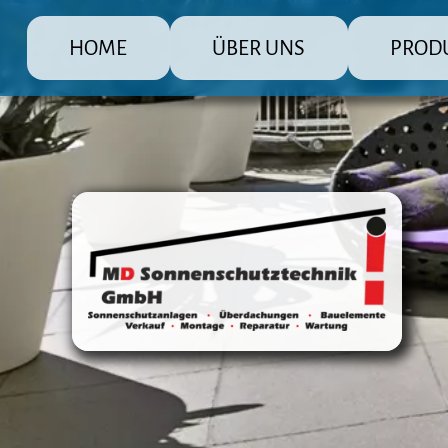
HOME
ÜBER UNS
PROD
MD Sonnenschutz Rolladenbau Gmb
Die große Pr
Raffstore 
Markisen
Fensterlä
Überdachu
Terrasse
Steuerun