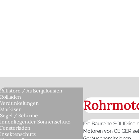
Raffstore / Außenjalousien
Rollläden
Rohrmoto
Verdunkelungen
Markisen
Segel / Schirme
Innenliegender Sonnenschutz
Die Baureihe SOLIDline 
Fensterläden
Motoren von GEIGER set
Insektenschutz
Geräuschemissionen.