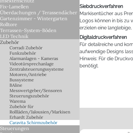
Insektenschutz
Fix-Lamellen
Siebdruckverfahren
Überdachungen / Terassendächer
Markisentücher aus Prem
Gartenzimmer - Wintergarten
Logos können in bis zu 
Rolltore
erzielen eine langlebige
Terrassen-System-Böden
LED Technik
Digitaldruckverfahren
Zubehör
Für detailreiche und kom
Corradi Zubehör
aufwendige Designs lass
Funkzubehör
Alarmanlagen - Kameras
Hinweis: Für die Druck
Videotürsprechanlage
benötigt.
Zentralsteuerungssysteme
Motoren/Antriebe
Bussysteme
BAline
Messwertgeber/Sensoren
Steuerungszubehör
Warema
Zubehör für
Rollläden/Jalousien/Markisen
Erhardt Zubehör
Caravita Schirmzubehör
Steuerungen