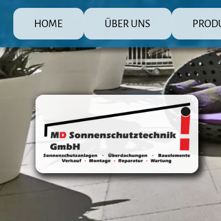
HOME
ÜBER UNS
PROD
MD Sonnenschutz Rolladenbau Gmb
Die große Pr
Raffstore 
Markisen
Fensterlä
Überdachu
Terrasse
Steuerun