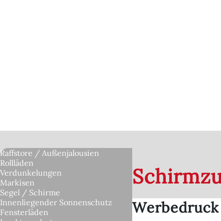
Raffstore / Außenjalousien
Rollläden
Schirmzu
Verdunkelungen
Markisen
Segel / Schirme
Innenliegender Sonnenschutz
Werbedruck 
Fensterläden