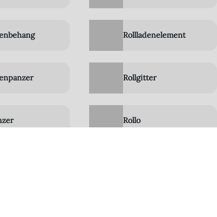
denbehang
Rollladenelement
denpanzer
Rollgitter
nzer
Rollo