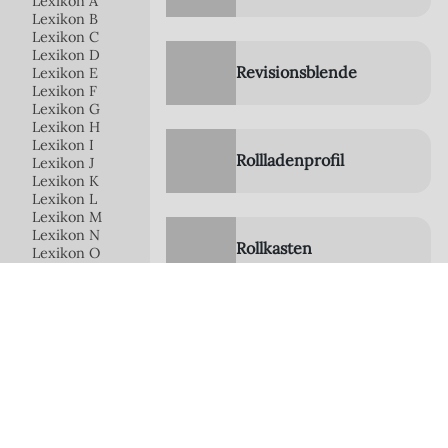
Lexikon A
Lexikon B
Lexikon C
Lexikon D
Revisionsblende
Lexikon E
Lexikon F
Lexikon G
Lexikon H
Lexikon I
Rollladenprofil
Lexikon J
Lexikon K
Lexikon L
Lexikon M
Lexikon N
Rollkasten
Lexikon O
Lexikon P
Lexikon Q
Lexikon R
RAL-Farbe
Rollverformung
Raffstore
Rechtsroller
Renovierungs-
Rollladen
Revisionsblende
Rollladen
Rollladenbehang