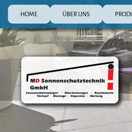
HOME
ÜBER UNS
PROD
MD Sonnenschutz Rolladenbau Gmb
Die große Pr
Raffstore 
Markisen
Fensterlä
Überdachu
Terrasse
Steuerun