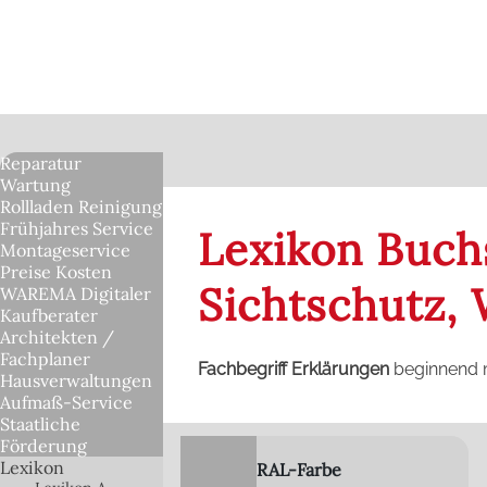
Reparatur
Wartung
Rollladen Reinigung
Frühjahres Service
Lexikon Buch
Montageservice
Preise Kosten
Sichtschutz,
WAREMA Digitaler
Kaufberater
Architekten /
Fachplaner
Fachbegriff Erklärungen
beginnend 
Hausverwaltungen
Aufmaß-Service
Staatliche
Förderung
Lexikon
RAL-Farbe