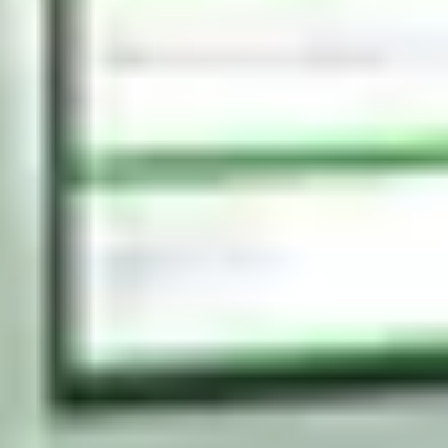
R
S
T
U
V
W
XY