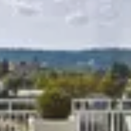
R
S
T
U
V
W
XY