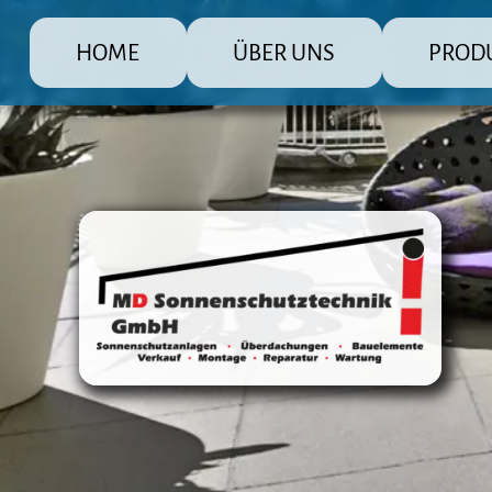
HOME
ÜBER UNS
PROD
MD Sonnenschutz Rolladenbau Gmb
Die große Pr
Raffstore 
Markisen
Fensterlä
Überdachu
Terrasse
Steuerun