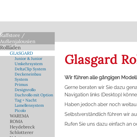
Raffstore /
Außenjalousien
Rollläden
GLASGARD
Glasgard Ro
Junior & Junior
Umkehrsystem
DeltaClip System
Deckeneinbau
Wir führen alle gängigen Model
System
Primus
Gerne beraten wir Sie dazu gena
Designrollo
Navigation links (Desktop) könne
Dachrollo mit Option
Tag + Nacht
Haben jedoch aber noch weitaus
Lamellensystem
Picolo
Selbstverständlich führen wir
WAREMA
ROMA
Rufen Sie uns dazu einfach an od
Heydebreck
Schlotterer