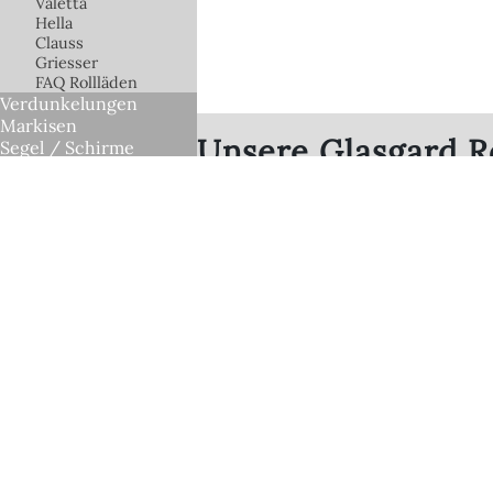
Valetta
Hella
Clauss
Griesser
FAQ Rollläden
Verdunkelungen
Markisen
Unsere Glasgard R
Segel / Schirme
Innenliegender
Sonnenschutz
Fensterläden
Insektenschutz
Junior & Junior
Fix-Lamellen
Umkehrsystem
Überdachungen /
Terassendächer
Gartenzimmer -
Wintergarten
Designrollo
Rolltore
Terrassen-System-
Böden
LED Technik
FAQ - Fragen und 
Zubehör
Steuerungen