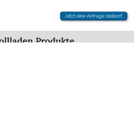
Jetzt eine Anfrage stellen!!
ollladen Produkte
De
DeltaClip System
Sy
Dachrollo mit
La
Option Tag + Nacht
Antworten zu Glasgard Rollläd