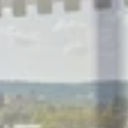
R
S
T
U
V
W
XY