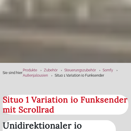
Produkte
Zubehör
Steuerungszubehör
Somfy
Sie sind hier:
Außenjalousien
Situo 1 Variation io Funksender
Situo 1 Variation io Funksender
mit Scrollrad
Unidirektionaler io