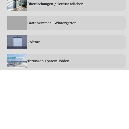
Überdachungen / Terassendächer
Gartenzimmer - Wintergarten
Rolltore
Terrassen-System-Böden
LED Technik
Zubehör
Steuerungen Sensoren