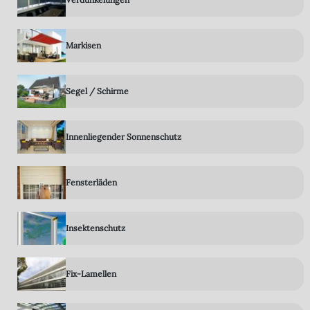
Markisen
Segel / Schirme
Innenliegender Sonnenschutz
Fensterläden
Insektenschutz
Fix-Lamellen