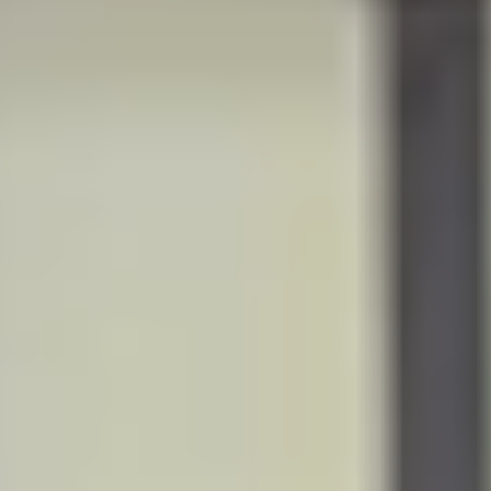
R
S
T
U
V
W
XY