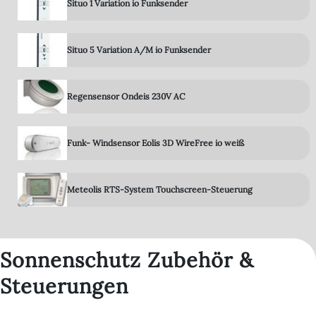
Situo 1 Variation io Funksender
Situo 5 Variation A/M io Funksender
Regensensor Ondeis 230V AC
Funk- Windsensor Eolis 3D WireFree io weiß
Meteolis RTS-System Touchscreen-Steuerung
Sonnenschutz Zubehör &
Steuerungen