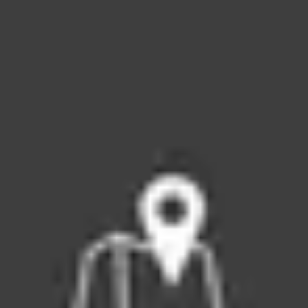
R
S
T
U
V
W
XY