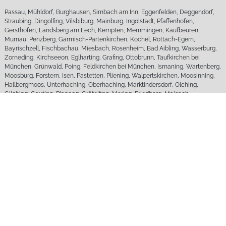
Passau, Mühldorf, Burghausen, Simbach am Inn, Eggenfelden, Deggendorf,
Straubing, Dingolfing, Vilsbiburg, Mainburg, Ingolstadt, Pfaffenhofen,
Gersthofen, Landsberg am Lech, Kempten, Memmingen, Kaufbeuren,
Murnau, Penzberg, Garmisch-Partenkirchen, Kochel, Rottach-Egern,
Bayrischzell, Fischbachau, Miesbach, Rosenheim, Bad Aibling, Wasserburg,
Zorneding, Kirchseeon, Eglharting, Grafing, Ottobrunn, Taufkirchen bei
München, Grünwald, Poing, Feldkirchen bei München, Ismaning, Wartenberg,
Moosburg, Forstern, Isen, Pastetten, Pliening, Walpertskirchen, Moosinning,
Hallbergmoos, Unterhaching, Oberhaching, Marktindersdorf, Olching,
Gilching, Gauting, Planegg, Gräfelfing, Mering, Friedberg, Maisach.
Sie sehen, wir sind in Sachen Sonnenschutz sehr viel für Sie Unterwegs und
kein Weg ist uns zu weit, damit Sie die Richtige Sonnenschutzanlage,
angepasst an Ihre Bedürfnisse bekommen. Denn warum von der Stange
kaufen oder beim nächst besten, wenn Sie gute Qualität auch anders
bekommen können, nämlich von MD Sonnenschutztechnik, Ihrem Experten,
Profi für kleine, mittlere und große Sonnenschutz Lösungen.
FAQ - Fragen und Antworten
zu Sonnenschutzlösungen