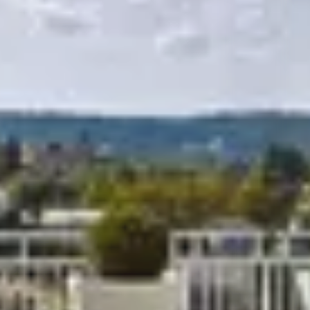
R
S
T
U
V
W
XY