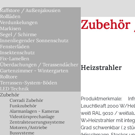
Raffstore / Außenjalousien
Rollläden
Zubehör
Verdunkelungen
Markisen
Segel / Schirme
Innenliegender Sonnenschutz
Fensterläden
Insektenschutz
Fix-Lamellen
Überdachungen / Terassendächer
Heizstrahler
Gartenzimmer - Wintergarten
Rolltore
Terrassen-System-Böden
LED Technik
Zubehör
Produktmerkmale: Infra
Corradi Zubehör
Funkzubehör
Leuchtkraft 2000 W/HeLe
Alarmanlagen - Kameras
weiß RAL 9010 / weißal
Videotürsprechanlage
W>Heizstrahler mit inte
Zentralsteuerungssysteme
Motoren/Antriebe
Grad schwenkbar ( 2 stü
Bussysteme
(Hirschmann-Stecker un