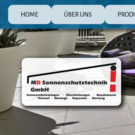
HOME
ÜBER UNS
PROD
MD Sonnenschutz Rolladenbau Gmb
Die große Pr
Raffstore 
Markisen
Fensterlä
Überdachu
Terrasse
Steuerun