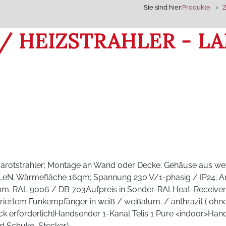
Sie sind hier:
Produkte
 / HEIZSTRAHLER - 
rotstrahler; Montage an Wand oder Decke; Gehäuse aus wet
N; Wärmefläche 16qm; Spannung 230 V/1-phasig / IP24; Ansch
um. RAL 9006 / DB 703Aufpreis in Sonder-RALHeat-Receive
griertem Funkempfänger in weiß / weißalum. / anthrazit ( o
ck erforderlich)Handsender 1-Kanal Telis 1 Pure <indoor>Ha
d Schuko-Stecker)