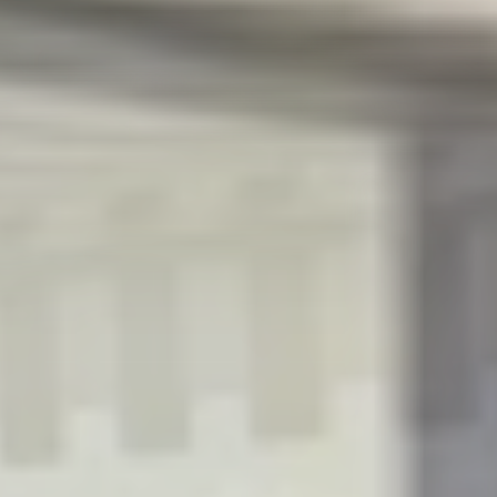
R
S
T
U
V
W
XY