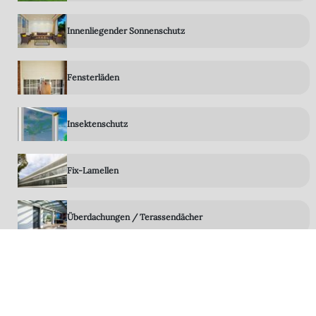
Innenliegender Sonnenschutz
Fensterläden
Insektenschutz
Fix-Lamellen
Überdachungen / Terassendächer
Gartenzimmer - Wintergarten
Rolltore