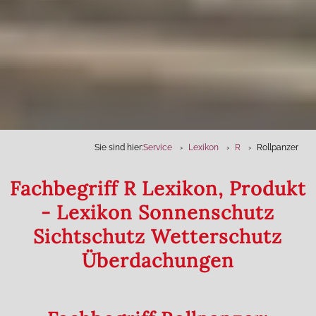
Sie sind hier:
Service
Lexikon
R
Rollpanzer
Fachbegriff R Lexikon, Produkt
- Lexikon Sonnenschutz
Sichtschutz Wetterschutz
Überdachungen