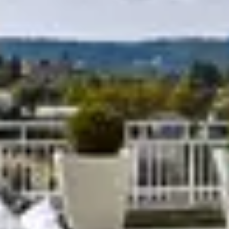
R
S
T
U
V
W
XY