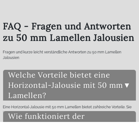
FAQ - Fragen und Antworten
zu 50 mm Lamellen Jalousien
Fragen und kurze leicht verständliche Antworten zu 50 mm Lamellen
Jalousien
Welche Vorteile bietet eine
Horizontal-Jalousie mit 50 mm
Lamellen?
Eine Horizontal-Jalousie mit 50 mm Lamellen bietet zahlreiche Vorteile. Sie
ist besonders robust und langlebig, da die Lamellen aus einbrennlackiertem
Wie funktioniert der
Aluminium gefertigt sind. Diese Jalousien sind ideal für große Fensterfronten
und Verglasungen geeignet, da sie eine maximale Breite von 500 cm und
Elektroantrieb bei 50 mm
eine Höhe von 450 cm abdecken können. Zudem bieten sie eine
Lamellen Jalousien?
hervorragende Lichtregulierung und Privatsphäre. Die verschiedenen