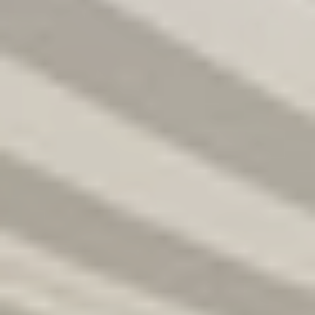
R
S
T
U
V
W
XY