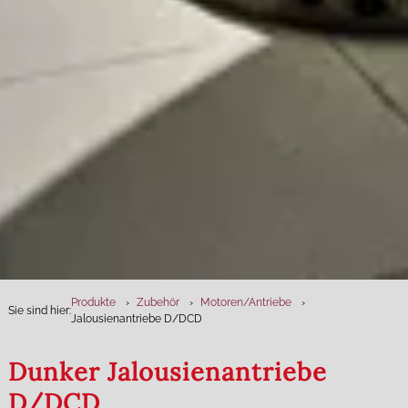
Produkte
Zubehör
Motoren­/Antriebe
Sie sind hier:
Jalousienantriebe D/DCD
Dunker Jalousienantriebe
D/DCD