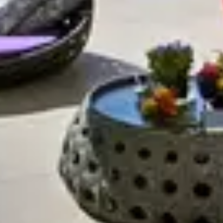
R
S
T
U
V
W
XY