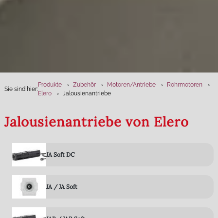
Produkte
Zubehör
Motoren­/Antriebe
Rohrmotoren
Sie sind hier:
Elero
Jalousienantriebe
Jalousienantriebe von Elero
JA Soft DC
JA / JA Soft