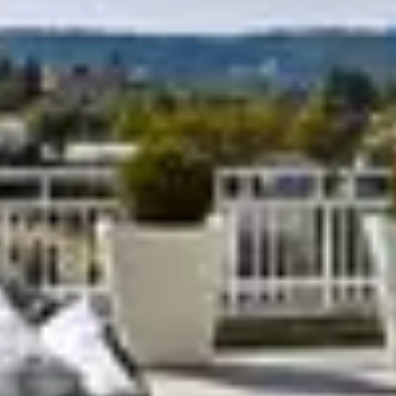
R
S
T
U
V
W
XY