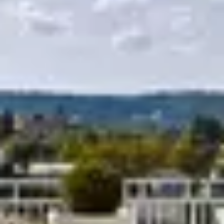
R
S
T
U
V
W
XY