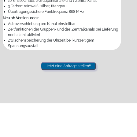
10 Einzelkanäle, 2 Gruppenkanäle und 1 Zentralkanal
3 Farben: reinweiß, silber, titangrau
Übertragungssichere Funkfrequenz 868 MHz
Neu ab Version .0002:
Astroverschiebung pro Kanal einstellbar
Zeitfunktionen der Gruppen- und des Zentralkanals bei Lieferung
noch nicht aktiviert
Zwischenspeicherung der Uhrzeit bei kurzzeitigem
Spannungsausfall
Jetzt eine Anfrage stellen!!
FAQ - Fragen und Antworten
zu Funkhandsender ProLine 2
Fragen und kurze leicht verständliche Antworten zu Funkhandsender ProLine