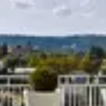
R
S
T
U
V
W
XY