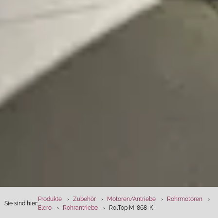
Produkte
Zubehör
Motoren­/Antriebe
Rohrmotoren
Sie sind hier:
Elero
Rohrantriebe
RolTop M-868-K