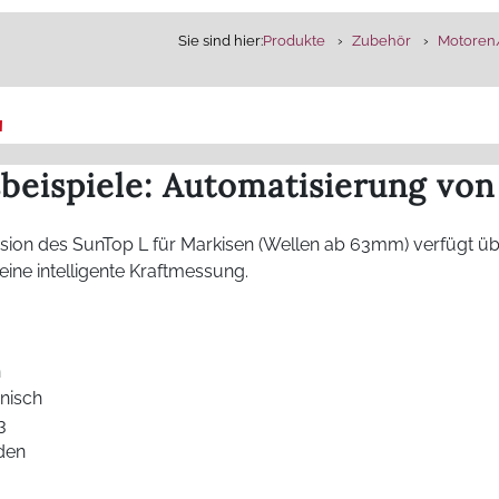
Sie sind hier:
Produkte
Zubehör
Motoren­
L
eispiele: Automatisierung von
ion des SunTop L für Markisen (Wellen ab 63mm) verfügt üb
ine intelligente Kraftmessung.
n
onisch
3
den