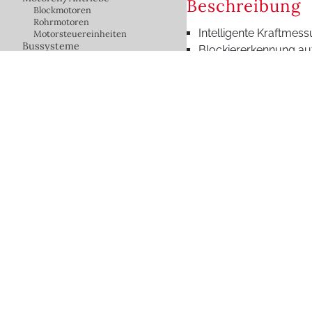
Beschreibung
Blockmotoren
Rohrmotoren
Intelligente Kraftmes
Motorsteuereinheiten
Bussysteme
Blockiererkennung au
BAline
Endlagen über Montag
Messwertgeber/Sensoren
Steuerungszubehör
Warema
Zubehör für
Rollläden/Jalousien/Markisen
Erhardt Zubehör
Caravita Schirmzubehör
Steuerungen
Bauelemente
Stoffdesigns
FAQ - Frage
Fragen und kurze leicht
Welche Vorte