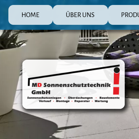
HOME
ÜBER UNS
PROD
MD Sonnenschutz Rolladenbau Gmb
Die große Pr
Raffstore 
Markisen
Fensterlä
Überdachu
Terrasse
Steuerun