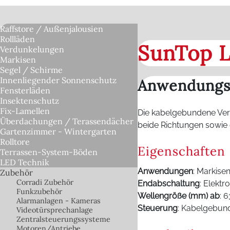
Raffstore / Außenjalousien
Rollläden
SunTop 
Verdunkelungen
Markisen
Segel / Schirme
Innenliegender Sonnenschutz
Anwendungsb
Fensterläden
Insektenschutz
Fix-Lamellen
Die kabelgebundene Vers
Überdachungen / Terassendächer
beide Richtungen sowie e
Gartenzimmer - Wintergarten
Rolltore
Eigenschaften
Terrassen-System-Böden
LED Technik
Anwendungen
: Markise
Zubehör
Corradi Zubehör
Endabschaltung
: Elektr
Funkzubehör
Wellengröße (mm) ab
: 6
Alarmanlagen - Kameras
Steuerung
: Kabelgebun
Videotürsprechanlage
Zentralsteuerungssysteme
Motoren/Antriebe