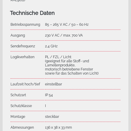
RAL9011)
Technische Daten
Betriebsspannung
85 – 265 V AC / 50 – 60 Hz
Ausgang
230 V AC / max. 700 VA
Sendefrequenz
2,4 GHz
Logikverhalten
PL / FZL / Licht
(geeignet für alle Stoff- und
Lamellenprodukte,
motorisch betriebene Fenster
sowie für das Schalten von Licht)
Laufzeit hoch/tief
einstellbar
Schutzart
IP 54
Schutzklasse
I
Montage
steckbar
Abmessungen
136 x 38 x 33 mm