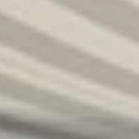
R
S
T
U
V
W
XY