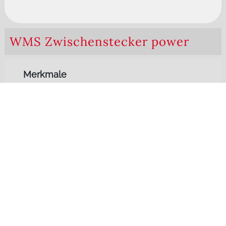
WMS Zwischenstecker power
Merkmale
WMS Empfänger für Beleuchtung (z.B. LED) und höhere
Lasten (z.B. Heizstrahler) zum Zwischenstecken in eine STAK
3/STAS 3 Verbindung
einfache und kostengünstige Nachrüstung einer
Fernbedienmöglichkeit für WAREMA Heizstrahler
alle Einstellungen und Parameter der Automatikfunktionen
sind direkt im Zwischenstecker abgespeichert
empfängt Befehle/Wetterdaten und sendet diese weiter
(intelligentes Routing)
meldet ausgeführte Befehle, die aufgrund von Messwerten
oder Tastendruck ausgelöst wurden, an den WMS Sender
durch ein optisches Signal zurück
Produkt & Zubehör