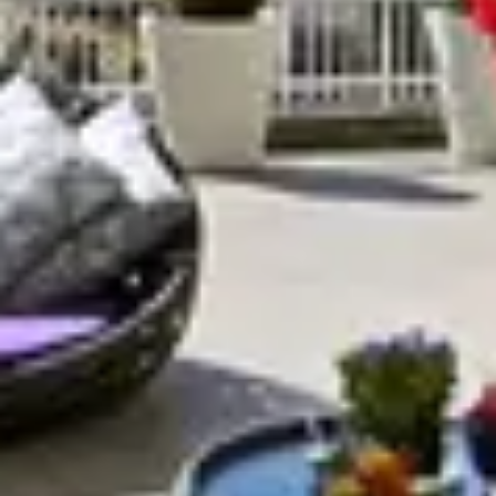
R
S
T
U
V
W
XY