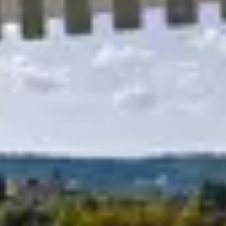
R
S
T
U
V
W
XY