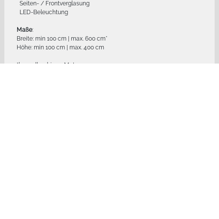
Seiten- / Frontverglasung
LED-Beleuchtung
Maße
:
Breite: min 100 cm | max. 600 cm*
Höhe: min 100 cm | max. 400 cm
*koppelbar bis 24 Meter
FAQ - Fragen und Antworten
zu Glasdachsystem NYON
GP3100
Fragen und kurze leicht verständliche Antworten zu Glasdachsystem NYON
GP3100