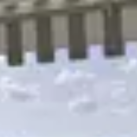
R
S
T
U
V
W
XY