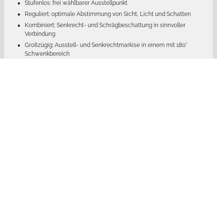
Stufenlos: frei wählbarer Ausstellpunkt
Reguliert: optimale Abstimmung von Sicht, Licht und Schatten
Kombiniert: Senkrecht- und Schrägbeschattung in sinnvoller
Verbindung
Großzügig: Ausstell- und Senkrechtmarkise in einem mit 180°
Schwenkbereich
Maße:
Breite: min. 85 cm | max. 400 cm
Ausfall: min. 145 cm | max. 310 cm
FAQ - Fragen und Antworten
zu Fassadenmarkisen
VISOMBRA
Fragen und kurze leicht verständliche Antworten zu Fassadenmarkisen
VISOMBRA