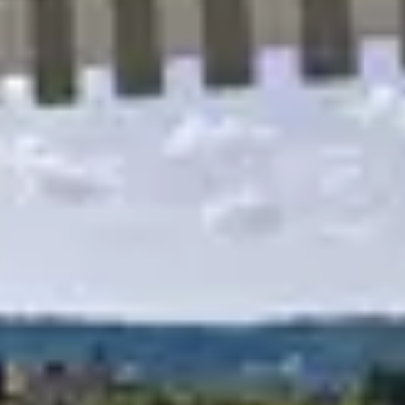
R
S
T
U
V
W
XY