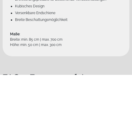
Kubisches Design
Versenkbare Endschiene
Breite Beschattungsmöglichkeit
Maße
:
Breite: min. 85 cm | max. 700 cm
Höhe: min. 50 cm | max. 300 cm
FAQ - Fragen und Antworten
zu Fassadenmarkisen
Ventosol
Fragen und kurze leicht verständliche Antworten zu Fassadenmarkisen
Ventosol