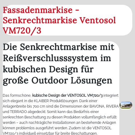
Fassadenmarkise -
Senkrechtmarkise Ventosol
VM720/3
Die Senkrechtmarkise mit
Reißverschlusssystem im
kubischen Design für
große Outdoor Lösungen
Das formschöne,
kubische Design der VENTOSOL VM720/3
integriert
sich elegant in die KLAIBER Produktlösungen. Dank einer
Anlagenbreite bis 700 cm sind die Dimensionen der BAVONA, RIVERA
und TERRADO abgedeckt. Somit kann das Bedürfnis einer
senkrechten Beschattung zu diesen Produkten vollumfänglich erfüllt
werden – auch nachträgliche Installationen an bestehende Anlagen
können problemlos ausgeführt werden. Zudem ist die VENTOSOL
VM720/3 individuell einsetzbar für breite Beschattungen.