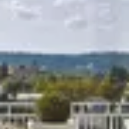
R
S
T
U
V
W
XY