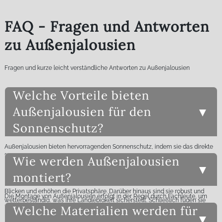
FAQ - Fragen und Antworten
zu Außenjalousien
Fragen und kurze leicht verständliche Antworten zu Außenjalousien
Welche Vorteile bieten
Außenjalousien für den
Sonnenschutz?
Außenjalousien bieten hervorragenden Sonnenschutz, indem sie das direkte
Sonnenlicht abhalten und so die Innenräume kühl halten. Sie sind flexibel
Wie werden Außenjalousien
einstellbar, sodass Sie den Lichteinfall individuell regulieren können. Zudem
tragen sie zur Energieeinsparung bei, da sie die Notwendigkeit von
montiert?
Klimaanlagen reduzieren. Außenjalousien schützen auch vor neugierigen
Blicken und erhöhen die Privatsphäre. Darüber hinaus sind sie robust und
Die Montage von Außenjalousien erfolgt in der Regel durch Fachleute, um
wetterbeständig, was ihre Langlebigkeit sicherstellt. Schließlich fügen sie
eine optimale Funktionalität und Langlebigkeit zu gewährleisten. Zunächst
Welche Materialien werden für
sich ästhetisch in die Gebäudearchitektur ein und verbessern das äußere
wird die Fassade auf ihre Eignung geprüft, und die Jalousien werden
Erscheinungsbild.