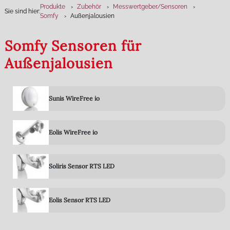
Produkte
Zubehör
Messwertgeber­/Sensoren
Sie sind hier:
Somfy
Außenjalousien
Somfy Sensoren für
Außenjalousien
Sunis WireFree io
Eolis WireFree io
Soliris Sensor RTS LED
Eolis Sensor RTS LED