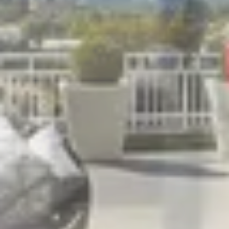
R
S
T
U
V
W
XY