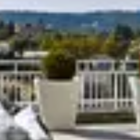
R
S
T
U
V
W
XY