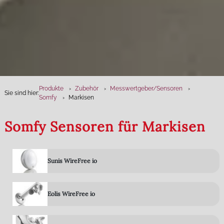
Produkte
Zubehör
Messwertgeber­/Sensoren
Sie sind hier:
Somfy
Markisen
Somfy Sensoren für Markisen
Sunis WireFree io
Eolis WireFree io