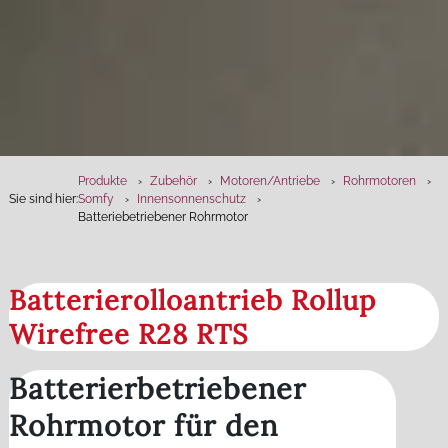
Produkte
Zubehör
Motoren­/Antriebe
Rohrmotoren
Sie sind hier:
Somfy
Innensonnenschutz
Batteriebetriebener Rohrmotor
Batterierolloantrieb Rollup
Wirefree R28 RTS
Batterierbetriebener
Rohrmotor für den