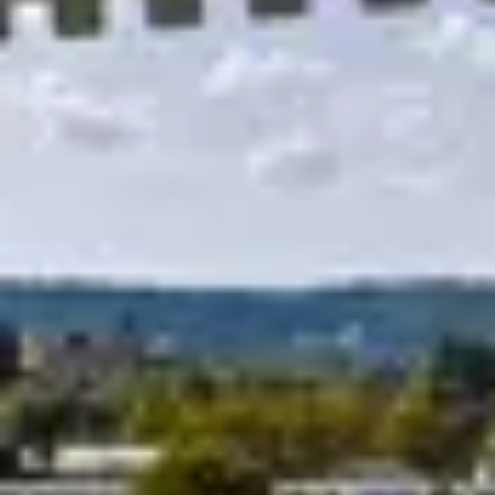
R
S
T
U
V
W
XY