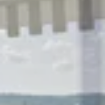
R
S
T
U
V
W
XY