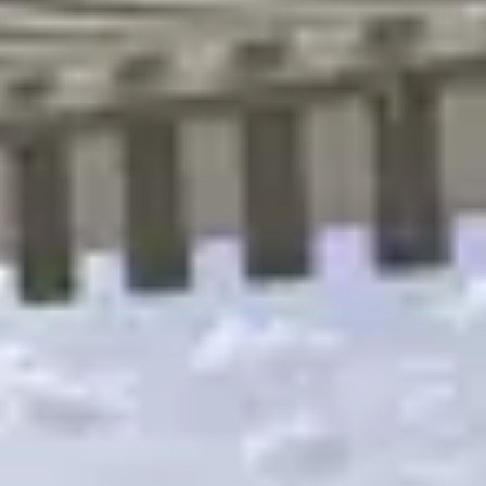
R
S
T
U
V
W
XY