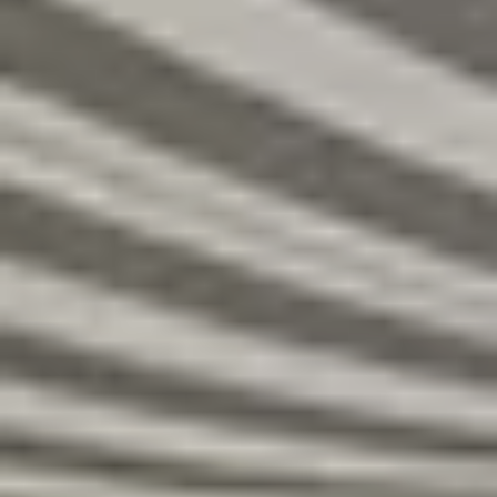
R
S
T
U
V
W
XY