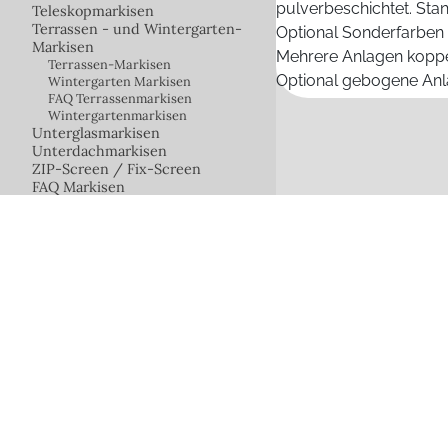
pulverbeschichtet. Stan
Teleskopmarkisen
Terrassen - und Wintergarten-
Optional Sonderfarben 
Markisen
Mehrere Anlagen koppel
Terrassen-Markisen
Optional gebogene Anl
Wintergarten Markisen
FAQ Terrassenmarkisen
Wintergartenmarkisen
Unterglasmarkisen
Unterdachmarkisen
ZIP-Screen / Fix-Screen
FAQ Markisen
Segel / Schirme
Innenliegender Sonnenschutz
Fensterläden
Insektenschutz
Fix-Lamellen
Überdachungen / Terassendächer
Gartenzimmer - Wintergarten
Rolltore
Terrassen-System-Böden
LED Technik
Zubehör
Steuerungen
Bauelemente