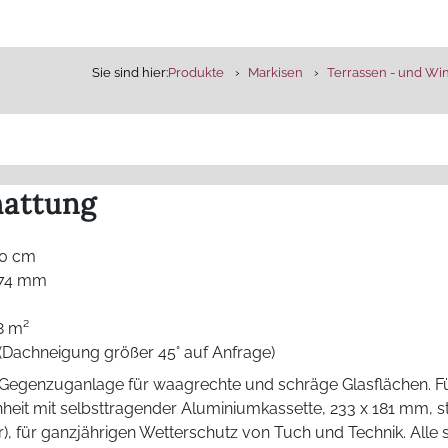
Sie sind hier:
Produkte
Markisen
Terrassen - und Wi
attung
50 cm
+ 74 mm
m
8 m²
 (Dachneigung größer 45° auf Anfrage)
Gegenzuganlage für waagrechte und schräge Glasflächen. Fü
nheit mit selbsttragender Aluminiumkassette, 233 x 181 mm, st
für ganzjährigen Wetterschutz von Tuch und Technik. Alle s