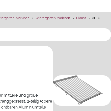
ntergarten-Markisen
Wintergarten Markisen
Clauss
ALTO
r mittlere und große
ranggepresst, 2-teilig (obere
ichtbaren Aluminiumteile