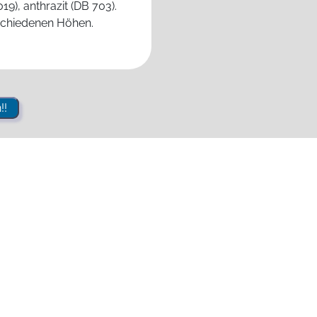
9), anthrazit (DB 703).
rschiedenen Höhen.
!!
e