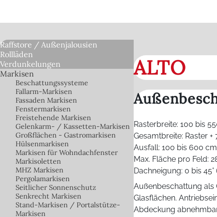
Raffstore / Außenjalousien
Rollläden
ALTO
Verdunkelungen
Markisen
Beschattungssysteme
Fallarm-Markisen
Außenbesch
Fassaden Markisen
Fenstermarkisen
Freistehende Markisen
Rasterbreite: 100 bis 5
Gelenkarm- / Kassetten-Markisen
Großflächen - Gastromarkisen
Gesamtbreite: Raster 
Hülsenmarkisen
Ausfall: 100 bis 600 c
Markisen für Wohndachfenster
Max. Fläche pro Feld: 2
Markisoletten
MHZ Markisen
Dachneigung: 0 bis 45°
Pergolamarkisen
Außenbeschattung als 
Seitlicher Sonnenschutz
Senkrecht Markisen
Glasflächen. Antriebsei
Stand-Markisen / Portalstütze-
Abdeckung abnehmbar), 
Markisen