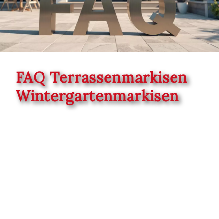
R
S
T
U
FAQ Terrassenmarkisen
V
Wintergartenmarkisen
W
XY