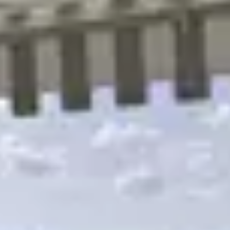
R
S
T
U
V
W
XY