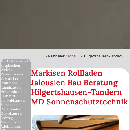
Sie sind hier:
Dachau
Hilgertshausen-Tandern
Markt Indersdorf
Bergkirchen
Weichs
Markisen Rollladen
Petershausen
Vierkirchen
Jalousien Bau Beratung
Röhrmoos
Haimhausen
Hilgertshausen-Tandern
Hebertshausen
Karlsfeld
MD Sonnenschutztechnik
Schwabhausen
Sulzemoos
Pfaffenhofen
Odelzhausen
Erdweg
Altomünster
Adelzhausen