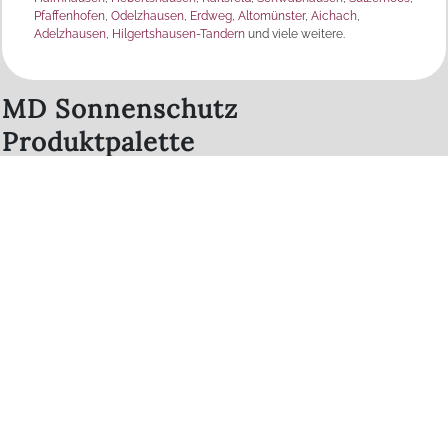
Pfaffenhofen
,
Odelzhausen
,
Erdweg
,
Altomünster
,
Aichach
,
Adelzhausen
,
Hilgertshausen-Tandern
und viele weitere.
MD Sonnenschutz
Produktpalette
Raffstore /
Rollläden
Außenjalousien
Verdunkelungen
Markisen
Innenliegender
Segel / Schirme
Sonnenschutz