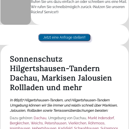
Rufen Sie uns dazu einfach an oder schreiben uns eine Mail.
Wir rufen Sie schnellstmöglich zurück. (Nutzen Sie unseren
Rückruf Service!!)
Jetzt eine Anfrage stellen!!
Sonnenschutz
Hilgertshausen-Tandern
Dachau, Markisen Jalousien
Rollladen und mehr
In 86567 Hilgertshausen-Tandern, und
Hilgertshausen-Tandern
Umgebung können wir Sie immer und relativ schnell über Markisen,
Jalousien, Rollladen sowie Terrassenüberdachungen beraten:
Dazu gehören:
Dachau
, Umgebung von Dachau,
Markt Indersdorf
,
Bergkirchen
,
Weichs
,
Petershausen
,
Vierkirchen
,
Röhrmoos
,
Haimhausen
,
Hebertshausen
,
Karlsfeld
,
Schwabhausen
,
Sulzemoos
,