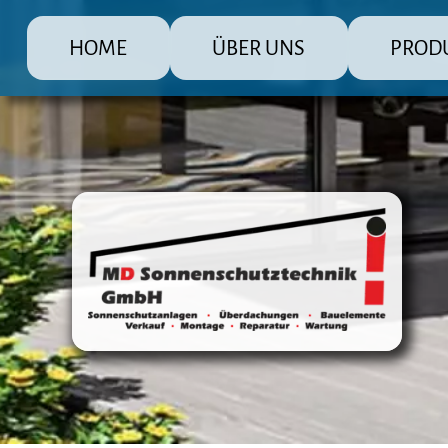
HOME
ÜBER UNS
PROD
MD Sonnenschutz Rolladenbau Gmb
Die große Pr
Raffstore 
Markisen
Fensterlä
Überdachu
Terrasse
Steuerun