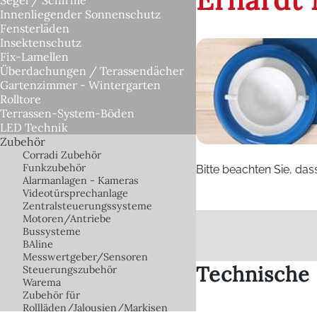
Innenliegender Sonnenschutz
Fensterläden
Insektenschutz
Fix-Lamellen
Überdachungen / Terassendächer
Gartenzimmer - Wintergarten
Rolltore
Terrassen-System-Böden
LED Technik
Zubehör
Corradi Zubehör
Funkzubehör
Bitte beachten Sie, da
Alarmanlagen - Kameras
Videotürsprechanlage
Zentralsteuerungssysteme
Motoren/Antriebe
Bussysteme
BAline
Messwertgeber/Sensoren
Technische
Steuerungszubehör
Warema
Zubehör für
Rollläden/Jalousien/Markisen