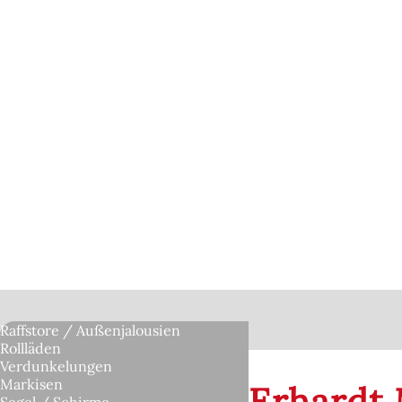
Raffstore / Außenjalousien
Rollläden
Verdunkelungen
Markisen
Erhardt 
Segel / Schirme