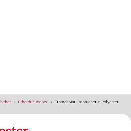
ubehör
Erhardt Zubehör
Erhardt Markisentücher in Polyester
ester