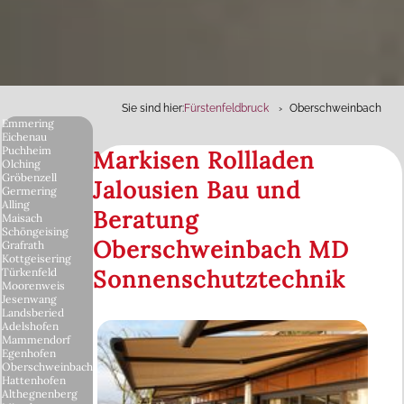
Sie sind hier:
Fürstenfeldbruck
Oberschweinbach
Emmering
Eichenau
Puchheim
Markisen Rollladen
Olching
Gröbenzell
Jalousien Bau und
Germering
Alling
Beratung
Maisach
Schöngeising
Oberschweinbach MD
Grafrath
Kottgeisering
Sonnenschutztechnik
Türkenfeld
Moorenweis
Jesenwang
Landsberied
Adelshofen
Mammendorf
Egenhofen
Oberschweinbach
Hattenhofen
Althegnenberg