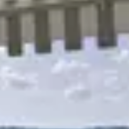
R
S
T
U
V
W
XY