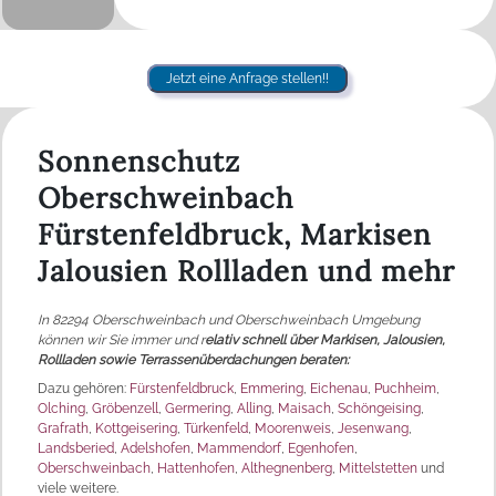
Jetzt eine Anfrage stellen!!
Sonnenschutz
Oberschweinbach
Fürstenfeldbruck, Markisen
Jalousien Rollladen und mehr
In 82294 Oberschweinbach und Oberschweinbach Umgebung
können wir Sie immer und r
elativ schnell über Markisen, Jalousien,
Rollladen sowie Terrassenüberdachungen beraten:
Dazu gehören:
Fürstenfeldbruck
,
Emmering
,
Eichenau
,
Puchheim
,
Olching
,
Gröbenzell
,
Germering
,
Alling
,
Maisach
,
Schöngeising
,
Grafrath
,
Kottgeisering
,
Türkenfeld
,
Moorenweis
,
Jesenwang
,
Landsberied
,
Adelshofen
,
Mammendorf
,
Egenhofen
,
Oberschweinbach
,
Hattenhofen
,
Althegnenberg
,
Mittelstetten
und
viele weitere.