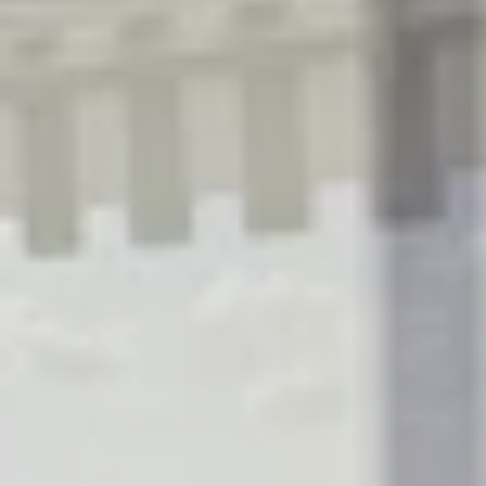
R
S
T
U
V
W
XY