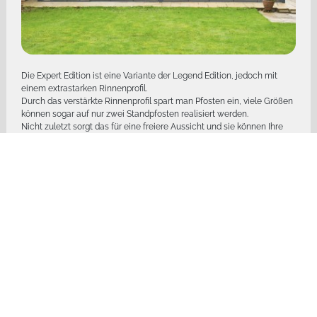
Die Expert Edition ist eine Variante der Legend Edition, jedoch mit
einem extrastarken Rinnenprofil.
Durch das verstärkte Rinnenprofil spart man Pfosten ein, viele Größen
können sogar auf nur zwei Standpfosten realisiert werden.
Nicht zuletzt sorgt das für eine freiere Aussicht und sie können Ihre
Überdachung noch individueller nach Ihren Wünschen gestalten.
Zudem entscheidet man sich häufig für eine Expert Edition, um so
einfacher Vorderwände oder Glasschiebewandsysteme montieren zu
können.
Eine Dacheindeckung aus Glas verleiht der Expert Edition einen
eleganten Stil und sie sorgt für maximalen Lichteinfall.
Für ein perfektes Wohn- und Gartenerlebnis werden zahlreiche
Zusatz- und Komfortoptionen wie Beleuchtungen oder Heizstrahler
angeboten. Und die Expert Edition Überdachung lässt sich jederzeit
mit zusätzlichen Seiten- und Vorderwänden bis hin zum kompletten
Gartenzimmer ausbauen.