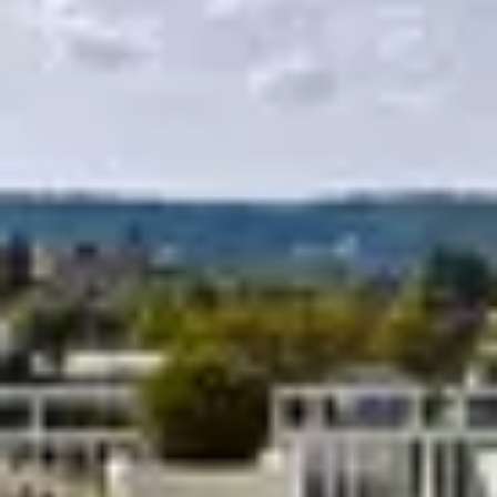
R
S
T
U
V
W
XY