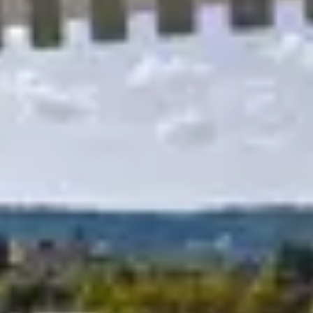
R
S
T
U
V
W
XY