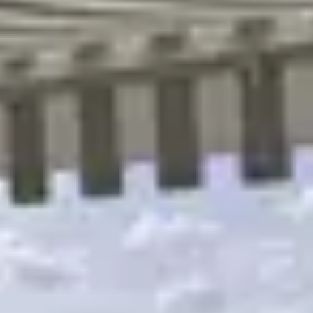
R
S
T
U
V
W
XY