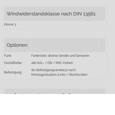
Windwiderstandsklasse nach DIN 13561:
Klasse 3
Optionen:
Funk:
Funkmotor, diverse Sender und Sensoren
Gestellfarbe:
alle RAL- / DB-/ NSC-Farben
div. Befestigungswinkel je nach
Befestigung:
Montagesituation (Links-/ Rechtsroller)
Maße Ventosol-Lunero VD5600:
Totalbreite:
Totalhöhe:
min. 85 cm
min. 85 cm