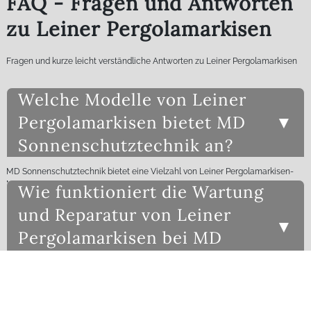
FAQ - Fragen und Antworten
zu Leiner Pergolamarkisen
Fragen und kurze leicht verständliche Antworten zu Leiner Pergolamarkisen
Welche Modelle von Leiner
Pergolamarkisen bietet MD
Sonnenschutztechnik an?
MD Sonnenschutztechnik bietet eine Vielzahl von Leiner Pergolamarkisen-
Modellen an, darunter auch das Pavilion. Diese Modelle sind bekannt für ihre
Wie funktioniert die Wartung
hohe Qualität und Langlebigkeit. Kunden können aus verschiedenen Designs
und Funktionen wählen, die individuell auf ihre Bedürfnisse abgestimmt sind.
und Reparatur von Leiner
Die Auswahl umfasst sowohl klassische als auch moderne Designs, die sich
Pergolamarkisen bei MD
perfekt in jede Umgebung integrieren lassen. Darüber hinaus bietet MD
Sonnenschutztechnik eine umfassende Beratung an, um das passende
Sonnenschutztechnik?
Modell für jeden Kunden zu finden.
MD Sonnenschutztechnik bietet einen umfassenden Wartungs- und
Reparaturservice für Leiner Pergolamarkisen an. Dieser Service stellt sicher,
In welchen Regionen bietet MD