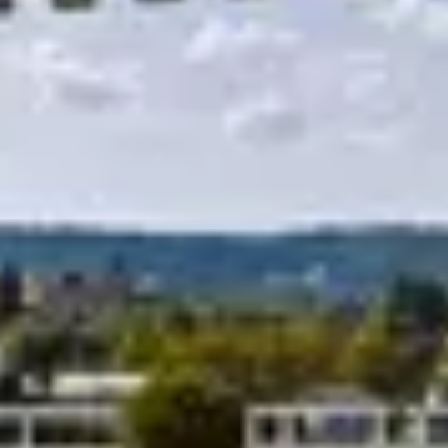
R
S
T
U
V
W
XY