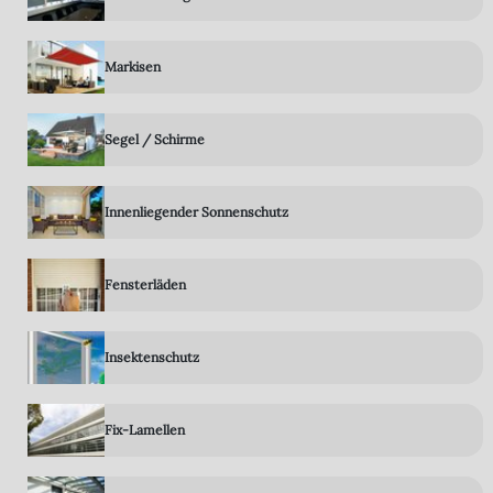
Markisen
Segel / Schirme
Innenliegender Sonnenschutz
Fensterläden
Insektenschutz
Fix-Lamellen