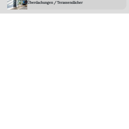
Überdachungen / Terassendächer
Gartenzimmer - Wintergarten
Rolltore
Terrassen-System-Böden
LED Technik
Zubehör
Steuerungen Sensoren