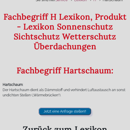
Sie sind hier:
Service
Lexikon
H
Hartschaum
Fachbegriff H Lexikon, Produkt
- Lexikon Sonnenschutz
Sichtschutz Wetterschutz
Überdachungen
Fachbegriff Hartschaum:
Hartschaum
:
Der Hartschaum dient als Dämmstoff und verhindert Luftaustausch an sonst
undichten Stellen („Wärmebrücken“).
Jetzt eine Anfrage stellen!!
Zurück zum Lexikon