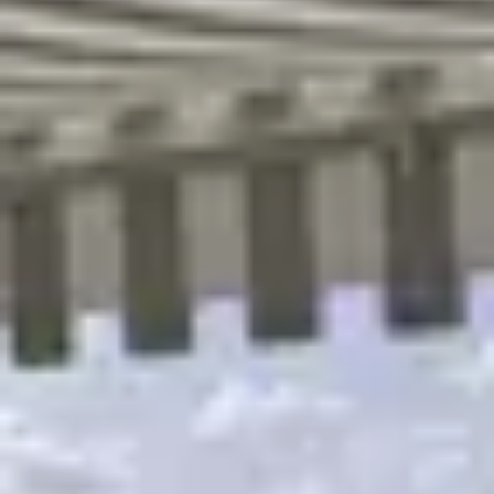
R
S
T
U
V
W
XY