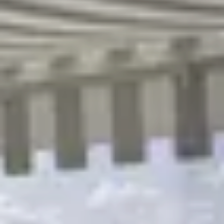
R
S
T
U
V
W
XY