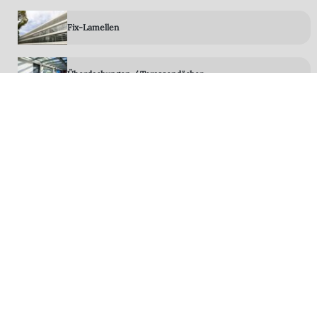
Fix-Lamellen
Überdachungen / Terassendächer
Gartenzimmer - Wintergarten
Rolltore
Terrassen-System-Böden
LED Technik
Zubehör