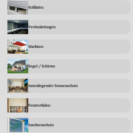
Rollläden
Verdunkelungen
Markisen
Segel / Schirme
Innenliegender Sonnenschutz
Fensterläden
Insektenschutz