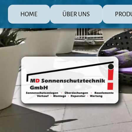
HOME
ÜBER UNS
PROD
MD Sonnenschutz Rolladenbau Gmb
Die große Pr
Raffstore 
Markisen
Fensterlä
Überdachu
Terrasse
Steuerun