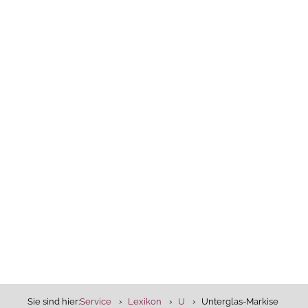
Sie sind hier:
Service
Lexikon
U
Unterglas-Markise