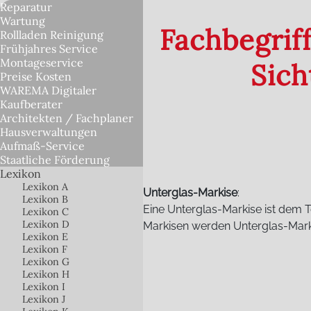
Reparatur
Wartung
Fachbegrif
Rollladen Reinigung
Frühjahres Service
Montageservice
Sic
Preise Kosten
WAREMA Digitaler
Kaufberater
Architekten / Fachplaner
Hausverwaltungen
Aufmaß-Service
Staatliche Förderung
Lexikon
Lexikon A
Unterglas-Markise
:
Lexikon B
Eine Unterglas-Markise ist dem T
Lexikon C
Lexikon D
Markisen werden Unterglas-Marki
Lexikon E
Lexikon F
Lexikon G
Lexikon H
Lexikon I
Lexikon J