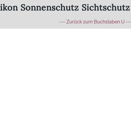
ikon Sonnenschutz Sichtschut
--- Zurück zum Buchstaben U --
--- Zurück zum Hauptlexikon ---
Unsere Produkte - Lei
Rollläden
Ve
Innenliegender
Fe
Sonnenschutz
Überdachungen /
Ga
Terassendächer
Wi