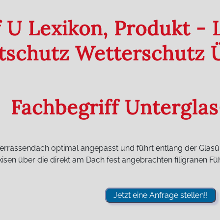
f U Lexikon, Produkt -
htschutz Wetterschutz
Fachbegriff Untergla
errassendach optimal angepasst und führt entlang der Glasüb
sen über die direkt am Dach fest angebrachten filigranen F
Jetzt eine Anfrage stellen!!