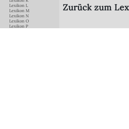
Lexikon K
Zurück zum Lex
Lexikon L
Lexikon M
Lexikon N
Lexikon O
Lexikon P
Lexikon Q
Lexikon R
Lexikon S
Lexikon T
Lexikon U
Unterglas-Markise
Überschieberinge
Lexikon V
Raffstore /
Lexikon W
Außenjalousien
Lexikon XYZ
Segel / Schirme
Fix-Lamellen