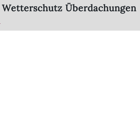
z Wetterschutz Überdachungen
-
stungen
rdunkelungen
Markisen
nsterläden
Insektenschutz
rtenzimmer -
Rolltore
ntergarten