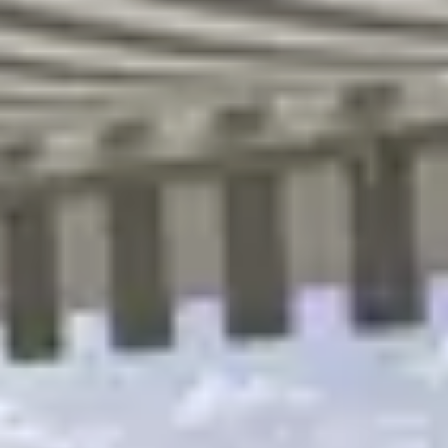
R
S
T
U
V
W
XY