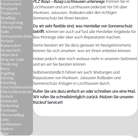
PLZ 81241 - 81249 Lochhausen unterwegs
. Können Sie in
Forstenried
Lochhausen und um Lochhausen jederzeit Vor Ort über
Westpark
Markisen, Jalousien, Rollladen
oder den richtigen
Thalkirchen
Sendling
Sonnenschutz bei Ihnen beraten.
Untergiesing
Da wir sehr flexible sind, was Hersteller von Sonnenschutz
Obergiesing
Solln
betrifft
, können wir auch auf fast alle Hersteller Angebote für
Schwanthalerhöhe
Bau Montage oder aber auch Reparaturen machen.
Perlach-
Gerne beraten wir Sie dazu genauer. Im Navigationsmenü
Ramersdorf
Neuperlach
können Sie sich ansehen, was wir Ihnen anbieten können.
Altperlach
Haben jedoch aber noch weitaus mehr in unserem Sortiment
Berg am Laim
Trudering
und wo wir Sie beraten können.
Riem
Selbstverständlich führen wir auch Wartungen und
Daglfing
Giesing
Reparaturen von Markisen, Jalousien Rollladen und
Garching
Sonnenschutz Anlagen in Lochhausen durch.
Unterschleissheim
Rufen Sie uns dazu einfach an oder schreiben uns eine Mail.
Oberschleissheim
Perlach
Wir rufen Sie schnellstmöglich zurück. (Nutzen Sie unseren
Grünwald
Rückruf Service!!)
Harlaching
Freimann
Obersendling
Laim
Lochhausen
Hadern
Haar