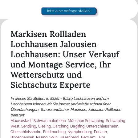
Jetzt eine Anfrage stellen!!
Markisen Rollladen
Lochhausen Jalousien
Lochhausen: Unser Verkauf
und Montage Service, Ihr
Wetterschutz und
Sichtschutz Experte
In diesen Stadteilen, in 81241 - 81249 Lochhausen und um
Lochhausen können wir Sie immer und relativ schnell über
Überdachungen, Terrassendächer, Markisen, Jalousien Rollladen
beraten:
Maxvorstadt
,
Schwanthalerhöhe
,
München Schwabing
,
Schwabing
West
,
Sendling
,
Giesing
,
Garching
,
Daglfing
,
Unterschleissheim
,
Oberschleissheim
,
Feldmoching
,
Nymphenburg
,
Perlach
,
Bogenhausen
,
Pasing
,
Solln
,
Hasenbergl
,
Berg am Laim
,