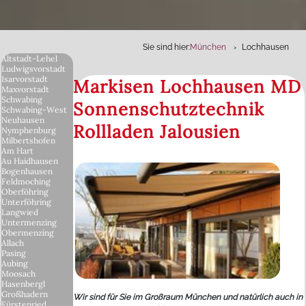
Sie sind hier:
München
Lochhausen
Altstadt-Lehel
Ludwigsvorstadt
Isarvorstadt
Markisen Lochhausen MD
Maxvorstadt
Schwabing
Sonnenschutztechnik
Schwabing-West
Neuhausen
Rollladen Jalousien
Nymphenburg
Milbertshofen
Am Hart
Au Haidhausen
Bogenhausen
Feldmoching
Oberföhring
Unterföhring
Langwied
Untermenzing
Obermenzing
Allach
Pasing
Aubing
Moosach
Hasenbergl
Großhadern
Wir sind für Sie im Großraum München und natürlich auch in
Fürstenried