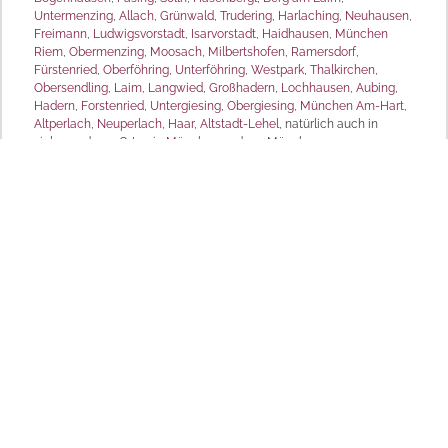
Untermenzing
,
Allach
,
Grünwald
,
Trudering
,
Harlaching
,
Neuhausen
,
Freimann
,
Ludwigsvorstadt
,
Isarvorstadt
,
Haidhausen
,
München
Riem
,
Obermenzing
,
Moosach
,
Milbertshofen
,
Ramersdorf
,
Fürstenried
,
Oberföhring
,
Unterföhring
,
Westpark
,
Thalkirchen
,
Obersendling
,
Laim
,
Langwied
,
Großhadern
,
Lochhausen
,
Aubing
,
Hadern
,
Forstenried
,
Untergiesing
,
Obergiesing
,
München Am-Hart
,
Altperlach
,
Neuperlach
,
Haar
,
Altstadt-Lehel
, natürlich auch in
vielen anderen Orten in
München
und um München.
MD Sonnenschutz
Produktpalette und
Leistungsangebote Bau und
Beratung sowie Planung von
Sichtschutz Wetterschutz
Anlagen, natürlich auch Wartung
aller Anlagen