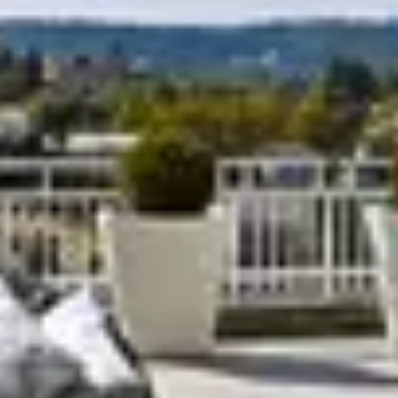
R
S
T
U
V
W
XY