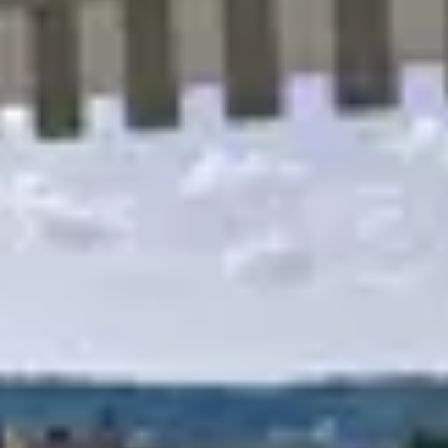
R
S
T
U
V
W
XY