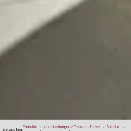
Produkte
Überdachungen / Terassendächer
Solarlux
Sie sind hier: