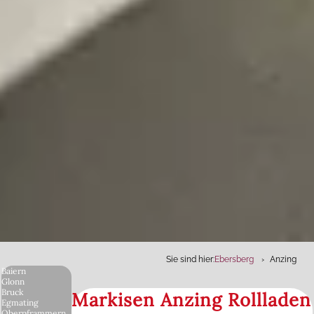
Sie sind hier:
Ebersberg
Anzing
Baiern
Glonn
Bruck
Markisen Anzing Rollladen
Egmating
Oberpframmern