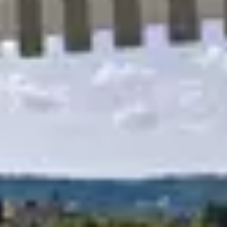
R
S
T
U
V
W
XY