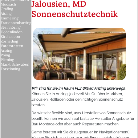
Jalousien, MD
Moosach
Grafing
Sonnenschutztechnik
Aßling
Emmering
Frauenneuharting
Steinhöring
Hohenlinden
Kirchseeon
Zorneding
Vaterstetten
Anzing
Poing
Pliening
Markt Schwaben
Forstinning
Wir sind für Sie im Raum PLZ 85646 Anzing unterwegs
.
Können Sie in Anzing jederzeit Vor Ort über Markisen,
Jalousien, Rollladen oder den richtigen Sonnenschutz
beraten.
Da wir sehr flexible sind, was Hersteller von Sonnenschutz
betrifft, können wir auch auf fast alle Hersteller Angebote für
Bau Montage oder aber auch Reparaturen machen.
Gerne beraten wir Sie dazu genauer. Im Navigationsmenü
können Sie sich ansehen, was wir Ihnen anbieten können.