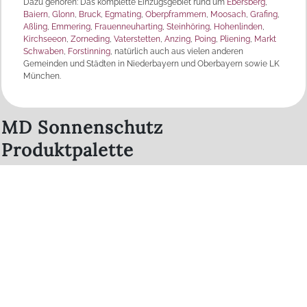
Dazu gehören: Das komplette Einzugsgebiet rund um
Ebersberg
,
Baiern
,
Glonn
,
Bruck
,
Egmating
,
Oberpframmern
,
Moosach
,
Grafing
,
Aßling
,
Emmering
,
Frauenneuharting
,
Steinhöring
,
Hohenlinden
,
Kirchseeon
,
Zorneding
,
Vaterstetten
,
Anzing
,
Poing
,
Pliening
,
Markt
Schwaben
,
Forstinning
, natürlich auch aus vielen anderen
Gemeinden und Städten in Niederbayern und Oberbayern sowie LK
München.
MD Sonnenschutz
Produktpalette
Raffstore /
Rollläden
Außenjalousien
Verdunkelungen
Markisen