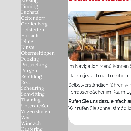
Eresing
Finning
Fuchstal
Geltendorf
Greifenberg
Hofstetten
Hurlach
Igling
Kinsau
Obermeitingen
Penzing
Prittriching
Im Navigation Menü können Si
Pürgen
Haben jedoch noch mehr in u
Reichling
Rott
Selbstverständlich führen wi
Scheuring
Terrassendächer im Raum Egl
Schwifting
Thaining
Rufen Sie uns dazu einfach a
Unterdießen
Wir rufen Sie schnellstmögli
Vilgertshofen
Weil
Windach
Kaufering