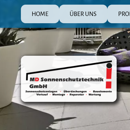
HOME
ÜBER UNS
PRO
MD Sonnenschutz Rolladenbau
Die große
Raffsto
Markis
Fenster
Überda
Terras
Steuer