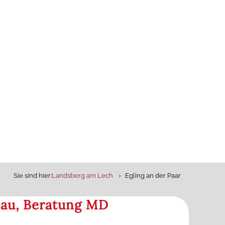
Sie sind hier:
Landsberg am Lech
Egling an der Paar
 Bau, Beratung MD